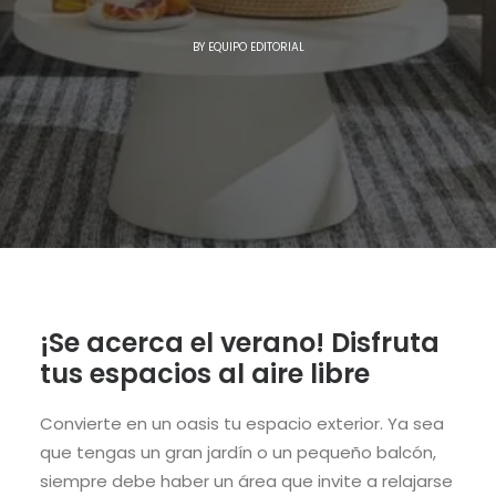
BY
EQUIPO EDITORIAL
¡Se acerca el verano!
Disfruta
tus espacios al aire libre
Convierte en un oasis tu
espacio
exterior.
Ya sea
que tengas un gran jardín o un pequeño balcón,
siempre debe haber un área q
ue invite a relajarse