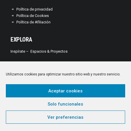
Política de privacidad
Política de Cookies
Política de Afiliación
EXPLORA
Inspírate –
Espacios & Proyectos
Descubre –
Estilo de vida
Utilizamos cookies para optimizar nuestro sitio web y nuestro servicio.
Aprende –
Guías de Decoración
Explora – Velvet Europe recomienda
Aceptar cookies
CONTÁCTANOS
Solo funcionales
¡Nos encanta saber de ti!
Ver preferencias