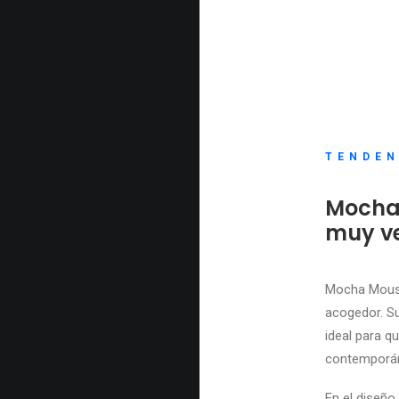
TENDEN
Mocha 
muy
ve
Mocha Mousse
acogedor. Su
ideal para q
contemporán
En el diseño