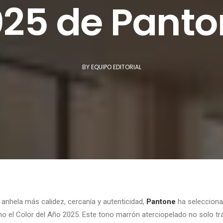
25 de Pant
BY
EQUIPO EDITORIAL
nhela más calidez, cercanía y autenticidad,
Pantone
ha seleccion
 el Color del Año 2025. Este tono marrón aterciopelado no solo tr