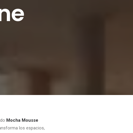
one
ado
Mocha Mousse
ansforma los espacios,