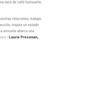
una taza de café humeante,
estras relaciones, trabajo,
acción, inspira un estado
 La armonía abarca una
co:»
–
Laurie Pressman,