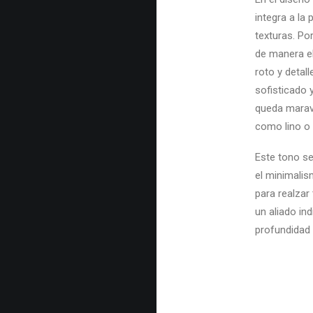
integra a la
texturas. P
de manera e
roto y detal
sofisticado
queda maravi
como lino o 
Este tono se
el minimalis
para realzar
un aliado in
profundidad 