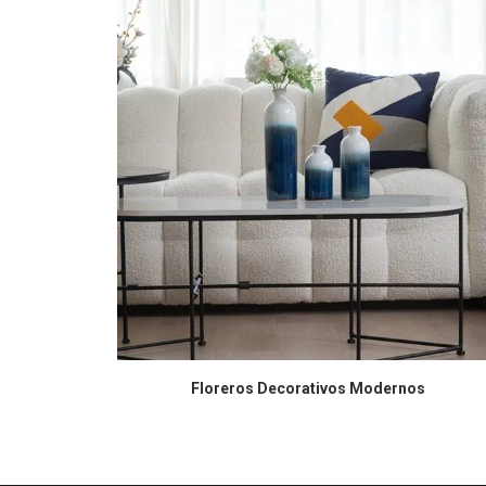
COMPRAR EN AMAZON
Floreros Decorativos Modernos