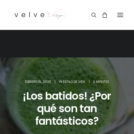
FEBRERO 15, 2025
|
IN
ESTILO DE VIDA
|
2 MINUTES
¡Los batidos! ¿Por
qué son tan
fantásticos?