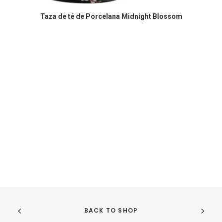
COMPRAR EN AMAZON
Taza de té de Porcelana Midnight Blossom
BACK TO SHOP