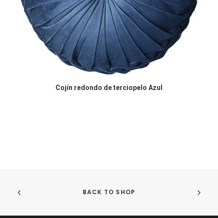
COMPRA EN AMAZON
Cojín redondo de terciopelo Azul
BACK TO SHOP