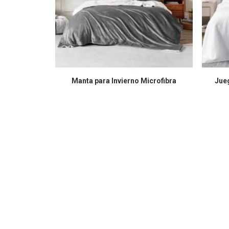
COMPRAR EN AMAZON
Manta para Invierno Microfibra
Jueg