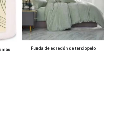
COMPRAR EN AMAZON
Funda de edredón de terciopelo
bambú
CO
Sábana baje