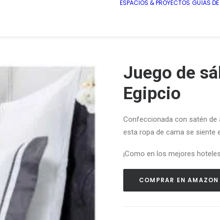
ESPACIOS & PROYECTOS
GUÍAS D
Juego de s
Egipcio
Confeccionada con satén de al
esta ropa de cama se siente e
¡C
om
o en los mejores
hotele
COMPRAR EN AMAZON