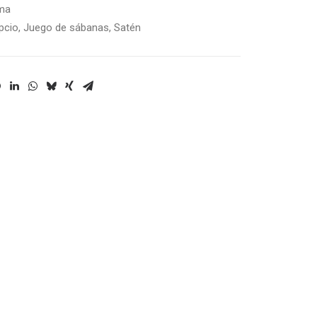
ma
pcio
,
Juego de sábanas
,
Satén