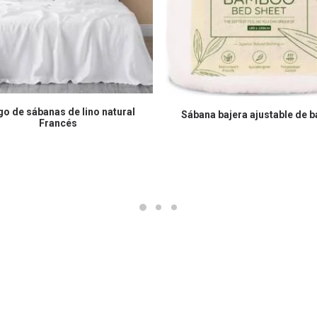
COMPRAR EN AMAZON
COMPRAR EN AMAZON
o de sábanas de lino natural
Sábana bajera ajustable de 
Francés