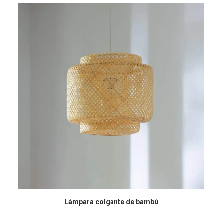
COMPRAR EN AMAZON
Lámpara colgante de bambú