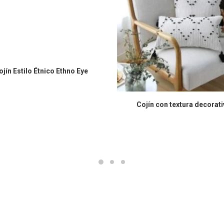
COMPRAR EN AMAZON
ojín Estilo Étnico Ethno Eye
COMPRAR EN AMAZON
Cojín con textura decorati