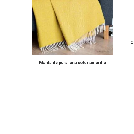
C
COMPRAR EN AMAZON
Manta de pura lana color amarillo