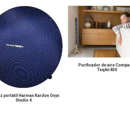
COMPRAR EN AMAZON
Purificador de aire Compa
TeqAir450
COMPRAR EN AMAZON
oz portátil Harman Kardon Onyx
Studio 4