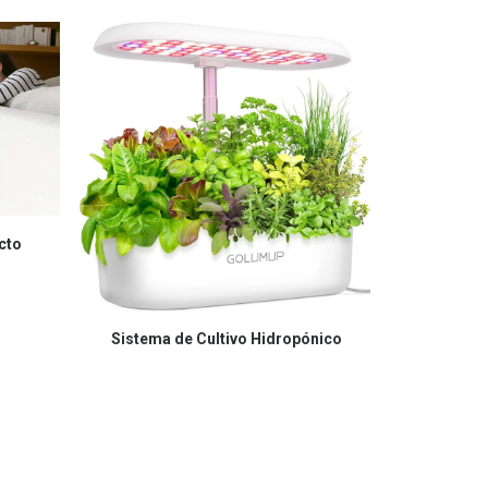
cto
COMPRAR EN AMAZON
CO
Sistema de Cultivo Hidropónico
Tocadis