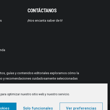
CONTÁCTANOS
os
¡Nos encanta saber de ti!
enda
yectos, guías y contenidos editoriales exploramos cómo la
 diseño y recomendaciones cuidadosamente seleccionadas
para optimizar nuestro sitio web y nuestro servicio.
okies
Solo funcionales
Ver preferencias