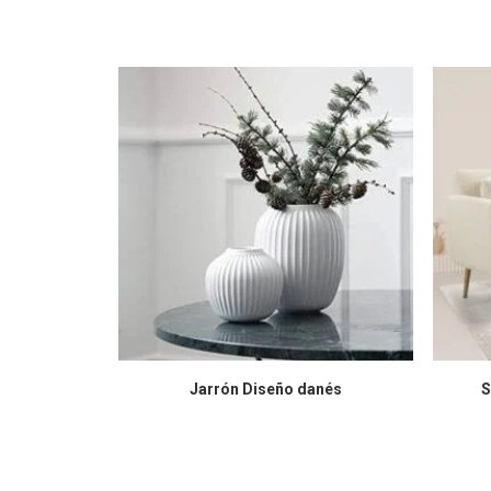
COMPRAR EN AMAZON
Jarrón Diseño danés
S