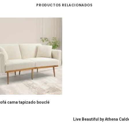
PRODUCTOS RELACIONADOS
COMPRAR EL PRODUCTO
ofá cama tapizado bouclé
COMPRAR EN AMAZON
Live Beautiful by Athena Cal