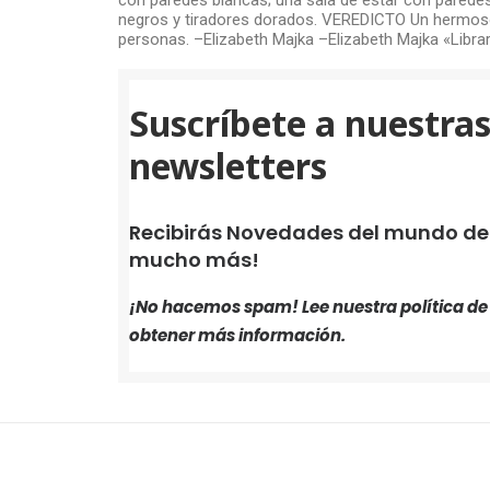
con paredes blancas; una sala de estar con parede
negros y tiradores dorados. VEREDICTO Un hermoso l
personas.
–Elizabeth Majka
–Elizabeth Majka «Libra
Suscríbete a nuestra
newsletters
Recibirás Novedades del mundo de i
mucho más!
¡No hacemos spam! Lee nuestra
política d
obtener más información.