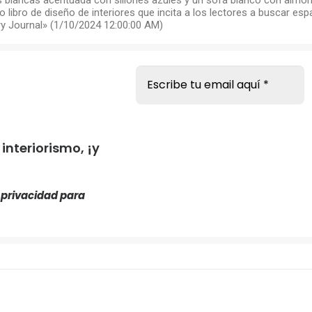
s blancas acentuada con sillones azules y un sofá blanco con almoh
ibro de diseño de interiores que incita a los lectores a buscar esp
ry Journal» (1/10/2024 12:00:00 AM)
s
nteriorismo, ¡y
e privacidad
para