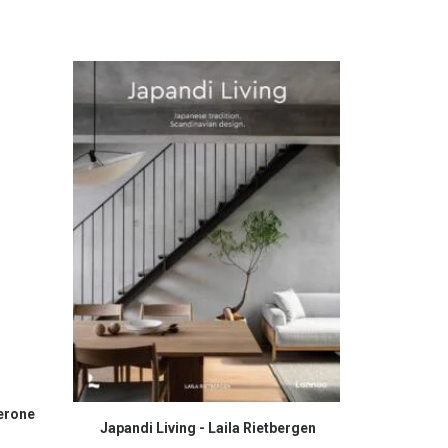
derone
CO
The art 
COMPRAR EN AMAZON
Japandi Living - Laila Rietbergen