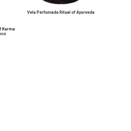
COMPRAR EN AMAZON
Vela Perfumada Ritual of Ayurveda
CO
Barritas A
of Karma
anco