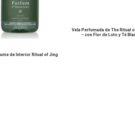
COMPRAR EN AMAZON
Vela Perfumada de The Ritual 
– con Flor de Loto y Té Bl
COMPRAR EN AMAZON
ume de Interior Ritual of Jing