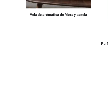
COMPRAR EN AMAZON
Vela de arómatica de Mora y canela
Perf