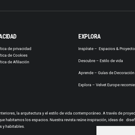
ACIDAD
EXPLORA
ítica de privacidad
Inspírate –
Espacios & Proyect
ítica de Cookies
Descubre –
Estilo de vida
ítica de Afiliación
Aprende –
Guías de Decoración
Explora – Velvet Europe recomi
interiores, la arquitectura y el estilo de vida contemporáneo. A través de pro
a en que habitamos los espacios. Nuestra revista reúne inspiración, ideas de
 y habitables.