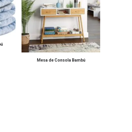
bú
COMPRAR EN AMAZON
CO
Mesa de Consola Bambú
Vela Café 