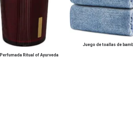
COMPRAR EN AMAZON
Juego de toallas de bam
COMPRAR EN AMAZON
 Perfumada Ritual of Ayurveda