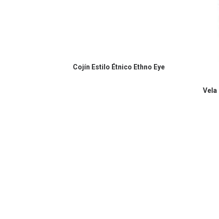
COMPRAR EN AMAZON
Cojín Estilo Étnico Ethno Eye
Vela