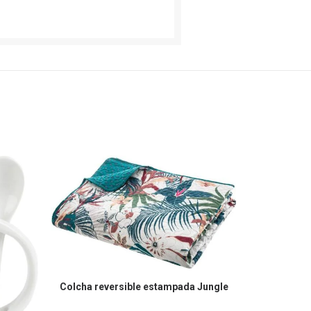
COMPRAR EN AMAZON
Colcha reversible estampada Jungle
CO
Taza 