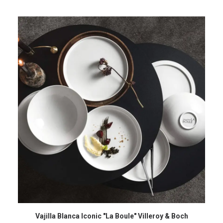
COMPRAR EN AMAZON
Vajilla Blanca Iconic "La Boule" Villeroy & Boch