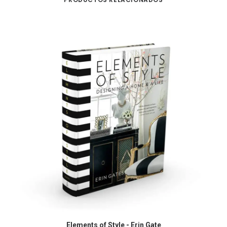
COMPRAR EN AMAZON
Elements of Style - Erin Gate