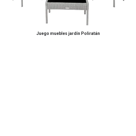
COMPRAR EN AMAZON
Juego muebles jardín Poliratán