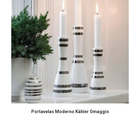
COMPRAR EN AMAZON
Portavelas Moderno Kähler Omaggio