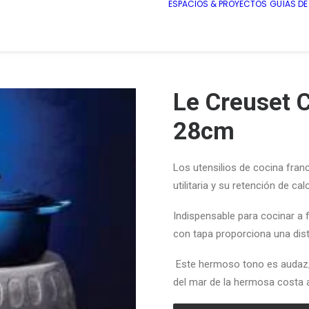
ESPACIOS & PROYECTOS
GUÍAS D
Le Creuset 
28cm
Los utensilios de cocina fra
utilitaria y su retención de
cal
Indispensable para cocinar a fu
con tapa proporciona una dis
E
ste
hermoso tono es a
udaz,
del mar de la hermosa costa a