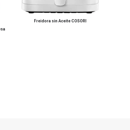
COMPRAR EN AMAZON
Freidora sin Aceite COSORI
esa
CO
Le Creuset T