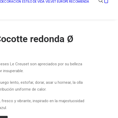
E DECORACIÓN
ESTILO DE VIDA
VELVET EUROPE RECOMIENDA
Cocotte redonda Ø
nceses
Le
Creuset son apreciados
por su belleza
or
insuperable.
ego lento, estofar, dorar, asar u hornear, la olla
tribución uniforme de
calor.
 fresco y vibrante, inspirado en la majestuosidad
zul.