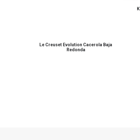
K
COMPRAR EN AMAZON
Le Creuset Evolution Cacerola Baja
Redonda