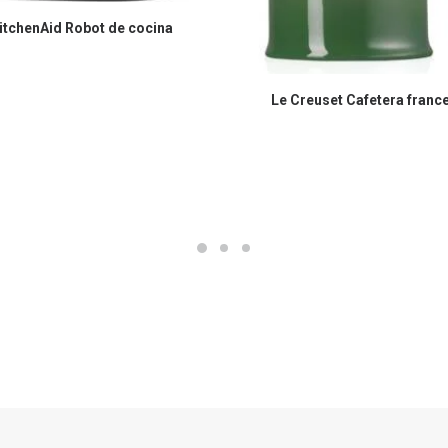
COMPRAR EN AMAZON
itchenAid Robot de cocina
COMPRAR EN AMAZON
Le Creuset Cafetera franc