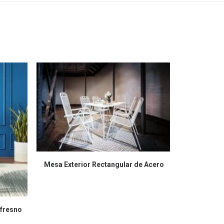
COMPRAR EN AMAZON
Mesa Exterior Rectangular de Acero
CO
Wishbonde 
fresno