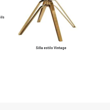
CO
ils
Est
COMPRAR EN AMAZON
Silla estilo Vintage