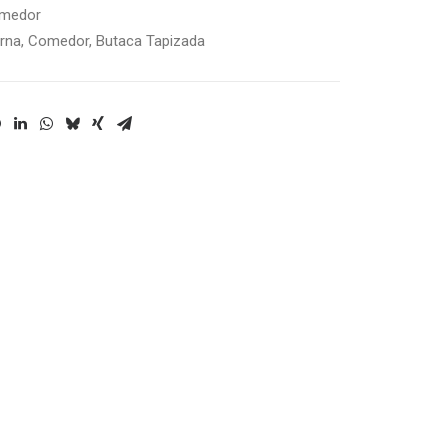
omedor
rna
,
Comedor
,
Butaca Tapizada