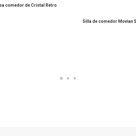
COMPRAR EN AMAZON
a comedor de Cristal Retro
COMPRAR EN AMAZON
Silla de comedor Movian S