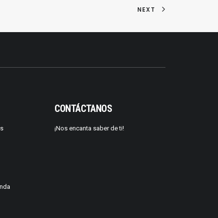
NEXT
CONTÁCTANOS
os
¡Nos encanta saber de ti!
enda