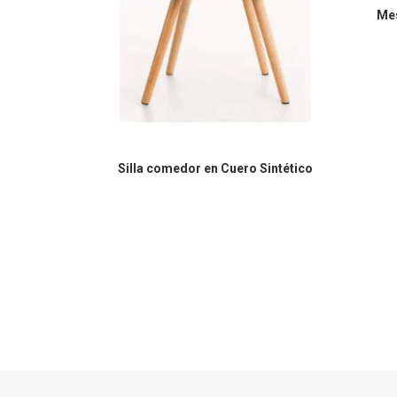
Mes
COMPRAR EN AMAZON
Silla comedor en Cuero Sintético