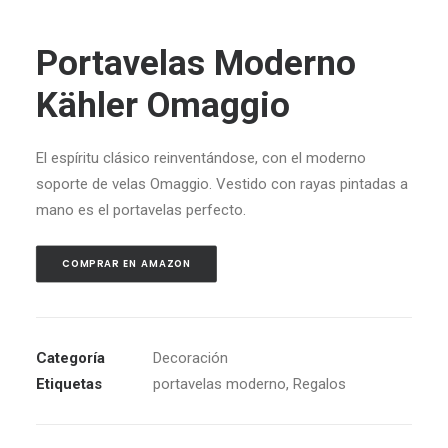
Portavelas Moderno
Kähler Omaggio
El espíritu
cl
ásico
reinventándose, con el
moderno
soporte de velas
O
maggi
o. Vestido con rayas pintadas a
mano es el portavelas perfecto.
COMPRAR EN AMAZON
Categoría
Decoración
Etiquetas
portavelas moderno
,
Regalos