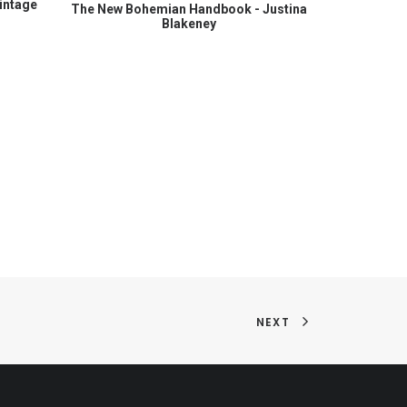
intage
COMPRAR EN AMAZON
The New Bohemian Handbook - Justina
Blakeney
NEXT