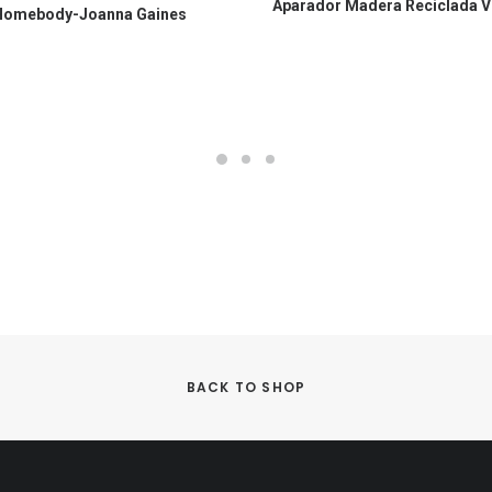
Aparador Madera Reciclada V
COMPRAR EN AMAZON
Homebody-Joanna Gaines
BACK TO SHOP