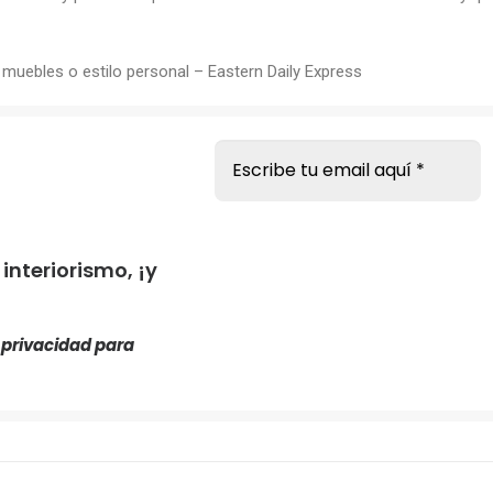
 muebles o estilo personal –
Eastern Daily Express
s
nteriorismo, ¡y
e privacidad
para