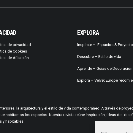
ACIDAD
EXPLORA
ítica de privacidad
Inspírate –
Espacios & Proyect
ítica de Cookies
Descubre –
Estilo de vida
ítica de Afiliación
Aprende –
Guías de Decoración
Explora – Velvet Europe recomi
interiores, la arquitectura y el estilo de vida contemporáneo. A través de pro
a en que habitamos los espacios. Nuestra revista reúne inspiración, ideas de
 y habitables.