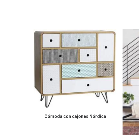
COMPRAR EN AMAZON
Cómoda con cajones Nórdica