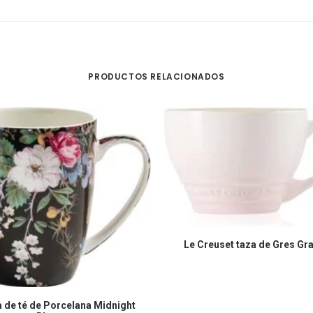
PRODUCTOS RELACIONADOS
COMPRAR EN AMAZON
Le Creuset taza de Gres Gr
COMPRAR EN AMAZON
 de té de Porcelana Midnight