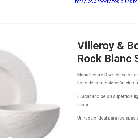
ESPACIOS & PROYECTOS
GUÍAS D
Villeroy & 
Rock Blanc S
Manufacture Rock blanc
se d
hace de esta colección algo m
El acabado de su superficie
l
única.
Un regalo ideal para los
apasi