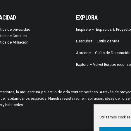
ACIDAD
EXPLORA
ítica de privacidad
Inspírate –
Espacios & Proyect
ítica de Cookies
Descubre –
Estilo de vida
ítica de Afiliación
Aprende –
Guías de Decoración
Explora – Velvet Europe recomi
interiores, la arquitectura y el estilo de vida contemporáneo. A través de pro
a en que habitamos los espacios. Nuestra revista reúne inspiración, ideas de
 y habitables.
Utilizamos cookies 