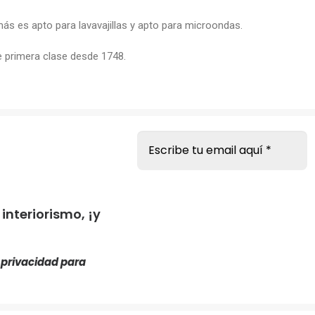
ás es apto para lavavajillas y apto para microondas.
e primera clase desde 1748.
s
nteriorismo, ¡y
e privacidad
para