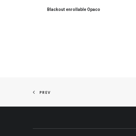
COMPRAR EN AMAZON
Blackout enrollable Opaco
PREV