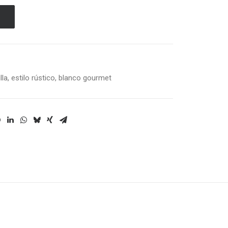
lla
,
estilo rústico
,
blanco gourmet