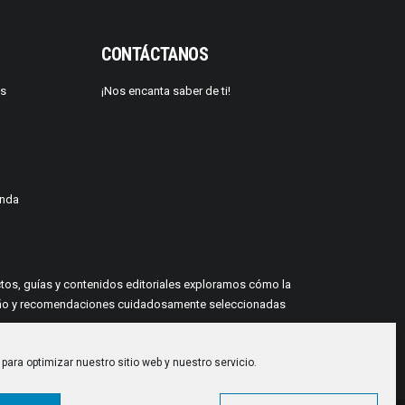
CONTÁCTANOS
os
¡Nos encanta saber de ti!
enda
yectos, guías y contenidos editoriales exploramos cómo la
 diseño y recomendaciones cuidadosamente seleccionadas
para optimizar nuestro sitio web y nuestro servicio.