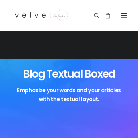
Blog Textual Boxed
Emphasize your words and your articles
with the textual layout.