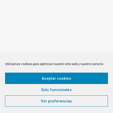
by Equipo editorial
¿Qué hace que un
proyecto de diseño de
interiores sea
Utilizamos cookies para optimizar nuestro sitio web y nuestro servicio.
verdaderamente
excepcional?
Aceptar cookies
Solo funcionales
by Equipo editorial
Ver preferencias