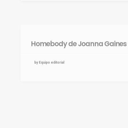
Homebody de Joanna Gaines
by Equipo editorial
Qué son los Coffee Table Book
decorar con ellos
by Equipo editorial